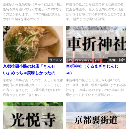
京都駅から阪急桂駅に向かうには地下鉄と
神護寺の見どころ 紅葉で有名な高雄の奥
阪急を乗り継いで行く方法とバス1本で行
にある神護寺。 広大な境内なので人混み
く方法があります。 バスの場合は渋滞し
はそれほど感じずに参拝することができま
やすい9号線を通るのでダイ...
す。 楼門までは長い石階段...
ラーメン
お寺・神社
京都拉麺小路のお店「きんせ
車折神社（くるまざきじんじ
い」めっちゃ美味しかったので
ゃ）
レビューします！
京都駅に用事があったので、久しぶり京都
車折神社の見どころ 嵐山から歩いて行
伊勢丹の京都拉麺小路（ラーメンこうじ）
け、金運・良縁・学業の神様にまつわる神
に言ってきました。 拉麺小路ではほぼ全
社です。 勘違いされやすいのが芸能の神
店食べましたが「きんせい」...
様がまつられていると誤解され...