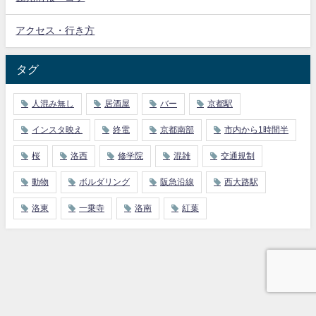
アクセス・行き方
タグ
人混み無し
居酒屋
バー
京都駅
インスタ映え
終電
京都南部
市内から1時間半
桜
洛西
修学院
混雑
交通規制
動物
ボルダリング
阪急沿線
西大路駅
洛東
一乗寺
洛南
紅葉