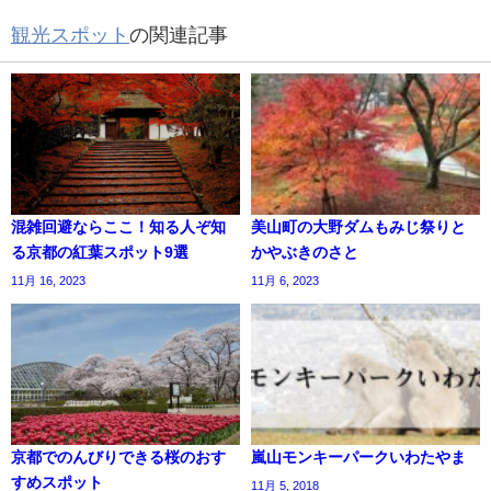
観光スポット
の関連記事
混雑回避ならここ！知る人ぞ知
美山町の大野ダムもみじ祭りと
る京都の紅葉スポット9選
かやぶきのさと
11月 16, 2023
11月 6, 2023
京都でのんびりできる桜のおす
嵐山モンキーパークいわたやま
すめスポット
11月 5, 2018