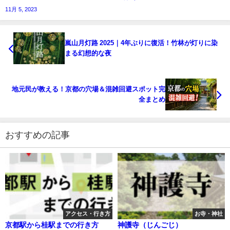
11月 5, 2023
嵐山月灯路 2025｜4年ぶりに復活！竹林が灯りに染
まる幻想的な夜
地元民が教える！京都の穴場＆混雑回避スポット完
全まとめ
おすすめの記事
アクセス・行き方
お寺・神社
京都駅から桂駅までの行き方
神護寺（じんごじ）