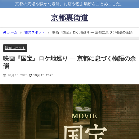
京都の穴場や静かな場所、お店や遊ぶ場所をまとめました。
京都裏街道
ホーム
観光スポット
映画『国宝』ロケ地巡り ― 京都に息づく物語の余韻
観光スポット
映画『国宝』ロケ地巡り ― 京都に息づく物語の余
韻
10月 14, 2025
10月 15, 2025