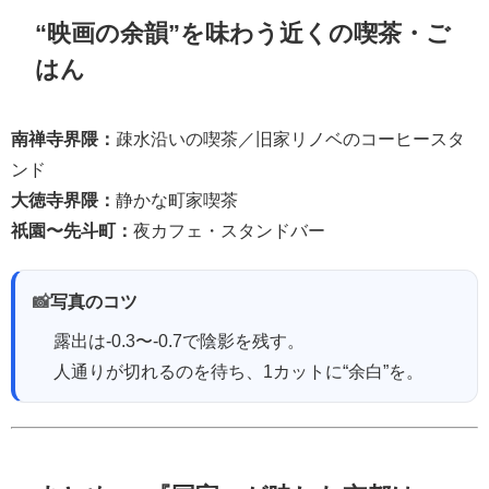
“映画の余韻”を味わう近くの喫茶・ご
はん
南禅寺界隈：
疎水沿いの喫茶／旧家リノベのコーヒースタ
ンド
大徳寺界隈：
静かな町家喫茶
祇園〜先斗町：
夜カフェ・スタンドバー
📸
写真のコツ
露出は-0.3〜-0.7で陰影を残す。
人通りが切れるのを待ち、1カットに“余白”を。