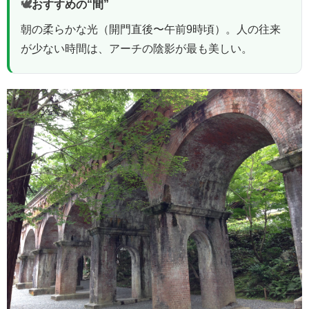
🕊
おすすめの“間”
朝の柔らかな光（開門直後〜午前9時頃）。人の往来
が少ない時間は、アーチの陰影が最も美しい。