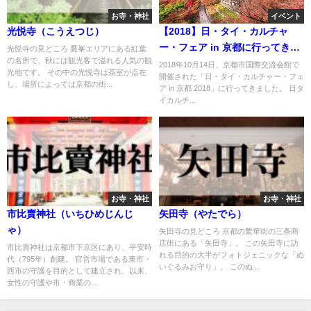
お寺・神社
イベント
光悦寺（こうえつじ）
【2018】日・タイ・カルチャ
ー・フェア in 京都に行ってきま
光悦寺の見どころ 鷹峯エリアにある紅葉
の名所で、秋には観光客で溢れる人気の観
した
2018年10月14日、京都市国際交流会館で
光地です。 その中の光悦寺は茶室が点在
開催された「日・タイ・カルチャー・フェ
し、場所によっては京都の街...
ア in 京都 2018」に行ってきました。 日タ
イカルチ...
お寺・神社
お寺・神社
市比賣神社（いちひめじんじ
矢田寺（やたでら）
ゃ）
矢田寺の見どころ 京都の繫華街の三条商
店街にある「矢田寺」。 この矢田寺に訪
市比賣神社は京都市下京区にあり、平安時
れる目的の大半がフォトジェニックな「ぬ
代（795年）創建。 官営市場である東市・
いぐるみお守り」。 このぬ...
西市の守護を目的として建立され、以来、
女性の守護や市・商業の...