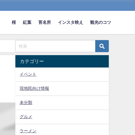
桜
紅葉
苔名所
インスタ映え
観光のコツ
カテゴリー
イベント
現地民向け情報
未分類
グルメ
ラーメン