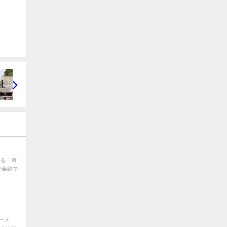
ある「河
で奉納で
ーメ