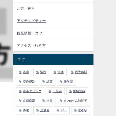
お寺・神社
アクティビティー
観光情報・コツ
アクセス・行き方
タグ
洛南
洛西
混雑
西大路駅
交通規制
紅葉
修学院
。
ボルダリング
一乗寺
阪急沿線
京都南部
洛東
市内から1時間半
ょ
終電
居酒屋
バー
京都駅