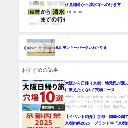
伏見稲荷から清水寺への行き方
11月 10, 2018
嵐山モンキーパークいわたやま
おすすめの記事
大阪から日帰り京都｜地元民が選ぶ
に教えたくない"穴場コース
大阪から京都へはJR新快速で約30分、580
さを活かして「また京都行くか」と気軽に来
関西在住の特権です。 でも毎回、清水寺...
観光情報・コツ
【イベント紹介】京都・岡崎公園
京都肉祭2025｜ブランド牛「京都