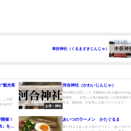
車折神社（くるまざきじんじゃ）
"観光客
河合神社（かわいじんじゃ）
河合神社の見どころ 下鴨神社の糺の森の中の
合神社」。 女性に人気の鏡絵馬 この河合神社
円。この近
きる「鏡絵馬」が女性に人気でインスタグ...
れるのが
お寺・神社
で開催！
あいつのラーメン かたぐるま
肉」を堪
見た目よりあっさり目のラーメン「あいつのラ