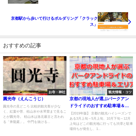
京都駅から歩いて行けるボルダリング「クラック
ス」
おすすめの記事
お寺・神社
観光情報・コツ
圓光寺（えんこうじ）
京都の現地人が選ぶパークアン
ドライドのおすすめ駐車場＆エ
圓光寺の見どころ 比較的観光客が少な
く、紅葉や苔、枯山水や水琴窟まで見るこ
リア
【2019年版】 京都の観光ハイシーズンで
とが圓光寺。 枯山水は洛北最古と言われ
ある3月上旬～5月上旬、10月下旬～12月
る「奔龍庭」。 中門を抜ける...
上旬はどこの観光地に行っても渋滞と駐車
場待ちが発生し、1...