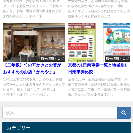
ンド牛「京都肉」を堪能しよう
京都観光の秋におすすめ！2025年10月、
大覚寺の見どころ 嵯峨天皇の離宮をお寺
グルメ好き必見の人気イベント「京都肉
に改めた皇室ゆかりの寺院です。 嵐山に
祭」が、京都・岡崎公園で開催されます。
ありますが、人混みがそれほど多くなく比
京都が誇るブランド牛「京...
較的ゆっくりと拝観すること...
観光情報・コツ
観光情報・コツ
【二年坂】竹の耳かきとお箸が
京都の1日乗車券一覧と地域別1
おすすめのお店「かめやま」
日乗車券比較
10年以上前に竹のお店「かめやま」を知
京都にはJR・阪急京都線・京阪本線・京
ってからかめやまの耳かきをずっと使って
都市営地下鉄・近鉄京都線に嵐電、叡電な
います。 知人に紹介しても評判はよく、
ど電車に加えて市バス・京都バス・京都京
一度使うとほぼリピーターに...
阪バスなどバスがありますが...
カテゴリー