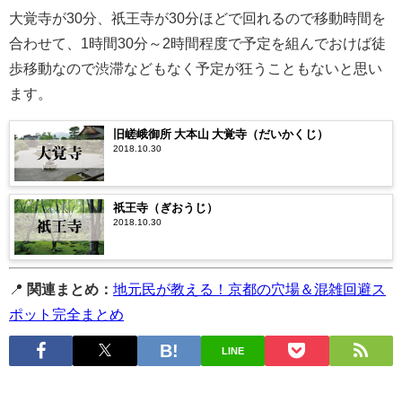
大覚寺が30分、祇王寺が30分ほどで回れるので移動時間を
合わせて、1時間30分～2時間程度で予定を組んでおけば徒
歩移動なので渋滞などもなく予定が狂うこともないと思い
ます。
旧嵯峨御所 大本山 大覚寺（だいかくじ）
2018.10.30
祇王寺（ぎおうじ）
2018.10.30
📍
関連まとめ：
地元民が教える！京都の穴場＆混雑回避ス
ポット完全まとめ
LINE