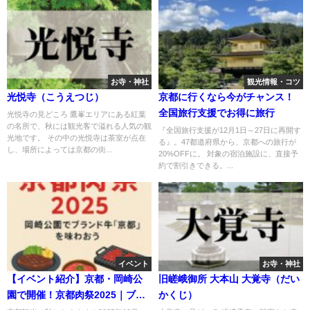
お寺・神社
観光情報・コツ
光悦寺（こうえつじ）
京都に行くなら今がチャンス！
全国旅行支援でお得に旅行
光悦寺の見どころ 鷹峯エリアにある紅葉
の名所で、秋には観光客で溢れる人気の観
『全国旅行支援が12月1日～27日に再開す
光地です。 その中の光悦寺は茶室が点在
る』。47都道府県から、京都への旅行が
し、場所によっては京都の街...
20%OFFに。 対象の宿泊施設に、直接予
約で割引きできる。...
イベント
お寺・神社
【イベント紹介】京都・岡崎公
旧嵯峨御所 大本山 大覚寺（だい
園で開催！京都肉祭2025｜ブラ
かくじ）