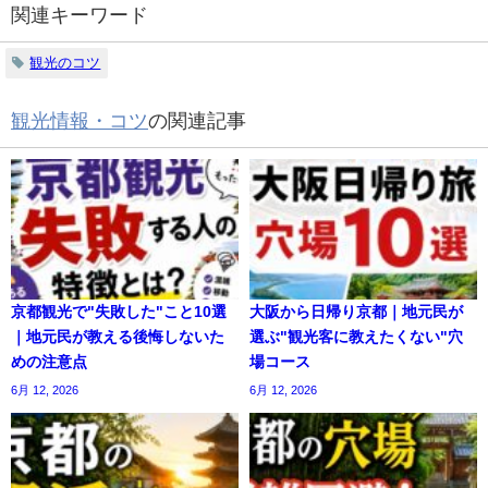
関連キーワード
観光のコツ
観光情報・コツ
の関連記事
京都観光で"失敗した"こと10選
大阪から日帰り京都｜地元民が
｜地元民が教える後悔しないた
選ぶ"観光客に教えたくない"穴
めの注意点
場コース
6月 12, 2026
6月 12, 2026