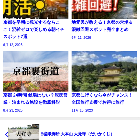
京都を早朝に観光するならこ
地元民が教える！京都の穴場＆
こ！混雑ゼロで楽しめる朝イチ
混雑回避スポット完全まとめ
スポット7選
6月 11, 2026
6月 12, 2026
京都 24時間 銭湯はない？深夜営
京都に行くなら今がチャンス！
業・泊まれる施設を徹底解説
全国旅行支援でお得に旅行
8月 23, 2025
11月 15, 2023
旧嵯峨御所 大本山 大覚寺（だいかくじ）