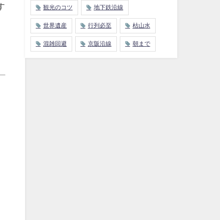
す
観光のコツ
地下鉄沿線
世界遺産
行列必至
枯山水
混雑回避
京阪沿線
朝まで