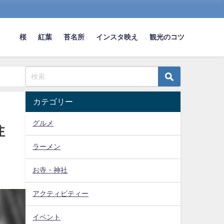
桜
紅葉
苔名所
インスタ映え
観光のコツ
カテゴリー
グルメ
注
ラーメン
お寺・神社
アクティビティー
イベント