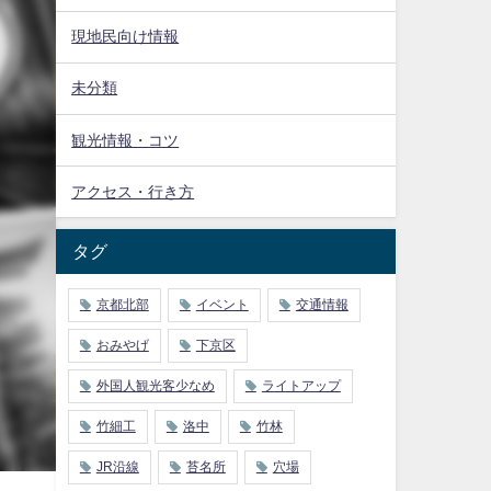
現地民向け情報
未分類
観光情報・コツ
アクセス・行き方
タグ
京都北部
イベント
交通情報
おみやげ
下京区
外国人観光客少なめ
ライトアップ
竹細工
洛中
竹林
JR沿線
苔名所
穴場