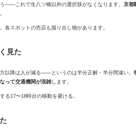
う——これで生八ツ橋以外の選択肢がなくなります。
京都
。
。各スポットの売店も掘り出し物があります。
く見た
方以降は人が減る——というのは半分正解・半分間違い。
なって交通機関が混雑
します。
する17〜18時台の移動を避ける。
た