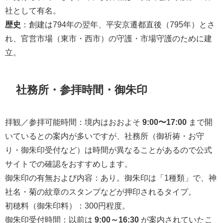
社として有名。
歴史
：創建は794年の翌年、平安京遷都直後（795年）とさ
れ、官営市場（東市・西市）の守護・市場守護のために建
立。
社務所・参拝時間・御朱印
拝観／参拝可能時間：境内はおおよそ
9:00〜17:00
まで開
いているとの案内が多いですが、社務所（御祈祷・お守
り・御朱印受付など）は時間が異なることがあるので公式
サイトでの確認をおすすめします。
御朱印の有無および内容：あり。御朱印は「1種類」で、神
社名・菊の紋章のスタンプなどが押印されるタイプ。
初穂料（御朱印料）：300円程度。
御朱印受付時間：以前は
9:00～16:30
が案内されていたこ