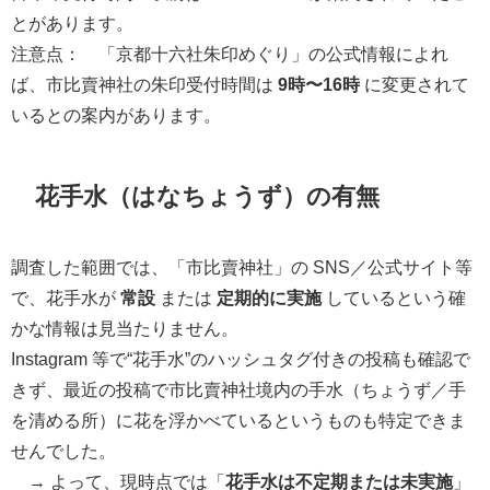
とがあります。
注意点： 「京都十六社朱印めぐり」の公式情報によれ
ば、市比賣神社の朱印受付時間は
9時〜16時
に変更されて
いるとの案内があります。
花手水（はなちょうず）の有無
調査した範囲では、「市比賣神社」の SNS／公式サイト等
で、花手水が
常設
または
定期的に実施
しているという確
かな情報は見当たりません。
Instagram 等で“花手水”のハッシュタグ付きの投稿も確認で
きず、最近の投稿で市比賣神社境内の手水（ちょうず／手
を清める所）に花を浮かべているというものも特定できま
せんでした。
→ よって、現時点では「
花手水は不定期または未実施
」