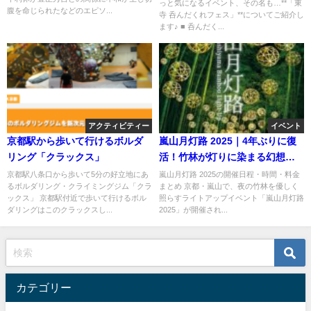
っと気になるイベント、その名も…**「東
腹を命じられたなどのエピソ...
寺 呑んだくれフェス」**についてご紹介し
ます♪ ■ 呑んだく...
アクティビティー
イベント
京都駅から歩いて行けるボルダ
嵐山月灯路 2025｜4年ぶりに復
リング「クラックス」
活！竹林が灯りに染まる幻想的
な夜
京都駅八条口から歩いて5分の好立地にあ
嵐山月灯路 2025の開催日程・時間・料金
るボルダリング・クライミングジム「クラ
まとめ 京都・嵐山で、夜の竹林を優しく
ックス」 京都駅付近で歩いて行けるボル
照らすライトアップイベント「嵐山月灯路
ダリングはこのクラックスし...
2025」が開催され...
カテゴリー