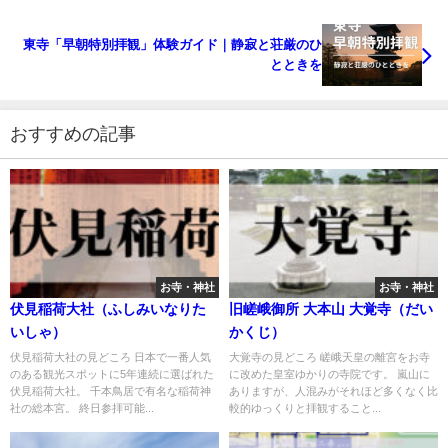
東寺「早朝特別拝観」体験ガイド｜静寂と荘厳のひ
とときを
おすすめの記事
お寺・神社
お寺・神社
伏見稲荷大社（ふしみいなりた
旧嵯峨御所 大本山 大覚寺（だい
いしゃ）
かくじ）
伏見稲荷大社の見どころ 日本で一番人気
大覚寺の見どころ 嵯峨天皇の離宮をお寺
のある観光スポットに5年連続に選ばれた
に改めた皇室ゆかりの寺院です。 嵐山に
伏見稲荷大社。 千本鳥居で有名な稲荷神
ありますが、人混みがそれほど多くなく比
社の総本宮。 終日参拝可能...
較的ゆっくりと拝観すること...