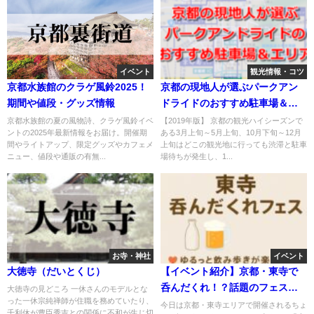
イベント
観光情報・コツ
京都水族館のクラゲ風鈴2025！
京都の現地人が選ぶパークアン
期間や値段・グッズ情報
ドライドのおすすめ駐車場＆エ
リア
京都水族館の夏の風物詩、クラゲ風鈴イベ
【2019年版】 京都の観光ハイシーズンで
ントの2025年最新情報をお届け。開催期
ある3月上旬～5月上旬、10月下旬～12月
間やライトアップ、限定グッズやカフェメ
上旬はどこの観光地に行っても渋滞と駐車
ニュー、値段や通販の有無...
場待ちが発生し、1...
お寺・神社
イベント
大徳寺（だいとくじ）
【イベント紹介】京都・東寺で
呑んだくれ！？話題のフェスに
大徳寺の見どころ 一休さんのモデルとな
った一休宗純禅師が住職を務めていたり、
注目🍶✨
今日は京都・東寺エリアで開催されるちょ
千利休が豊臣秀吉との関係に不和が生じ切