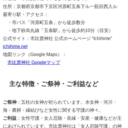
住所：京都府京都市下京区河原町五条下ル一筋目西入ル
最寄り駅・アクセス：
・市バス「河原町五条」から徒歩数分
・地下鉄烏丸線「五条駅」から徒歩約10分（目安）
公式サイト：市比賣神社 公式ホームページ “Ichihime”
ichihime.net
地図リンク（Google Maps）：
市比賣神社 Googleマップ
主な特徴・ご祭神・ご利益など
ご祭神
：五柱の女神が祀られています。水女神・河川・
海・農耕・縁結びなど女性に関する守護の神々。
ご利益
：女性守護・女人厄除・良縁・安産・健康などが主
にあげられています。市比賣神社は「女人厄除守護」の神