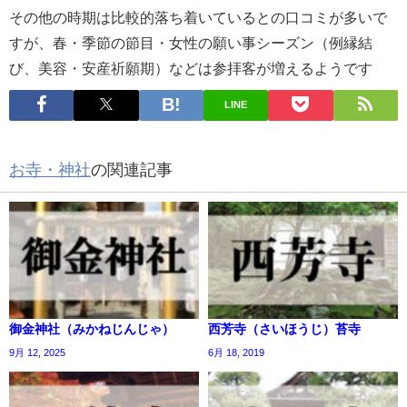
その他の時期は比較的落ち着いているとの口コミが多いで
すが、春・季節の節目・女性の願い事シーズン（例縁結
び、美容・安産祈願期）などは参拝客が増えるようです
LINE
お寺・神社
の関連記事
御金神社（みかねじんじゃ）
西芳寺（さいほうじ）苔寺
9月 12, 2025
6月 18, 2019