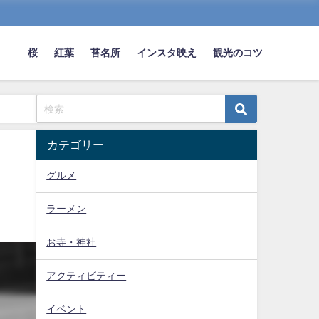
桜
紅葉
苔名所
インスタ映え
観光のコツ
カテゴリー
グルメ
ラーメン
お寺・神社
アクティビティー
イベント