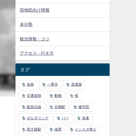
現地民向け情報
未分類
観光情報・コツ
アクセス・行き方
タグ
洛南
一乗寺
居酒屋
交通規制
動物
桜
阪急沿線
京都駅
修学院
ボルダリング
バー
洛東
西大路駅
洛西
インスタ映え