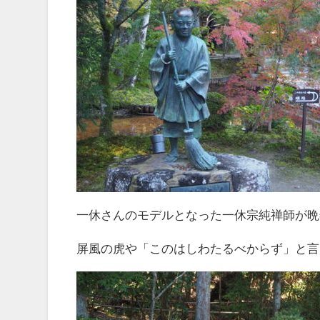
一休さんのモデルとなった一休宗純禅師が晩
屏風の虎や「このはしわたるべからず」と言