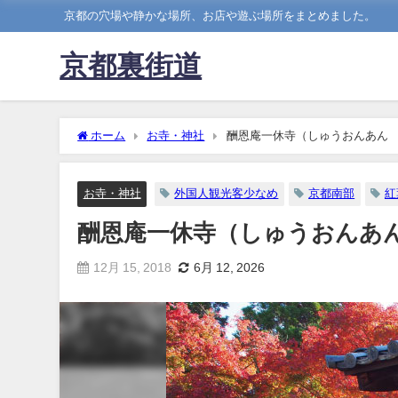
京都の穴場や静かな場所、お店や遊ぶ場所をまとめました。
京都裏街道
ホーム
お寺・神社
酬恩庵一休寺（しゅうおんあん
お寺・神社
外国人観光客少なめ
京都南部
紅
酬恩庵一休寺（しゅうおんあ
12月 15, 2018
6月 12, 2026