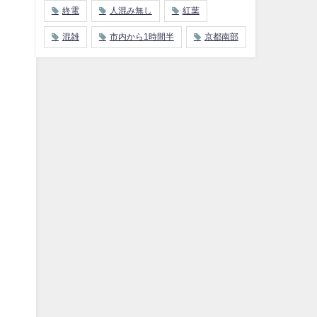
終電
人混み無し
紅葉
混雑
市内から1時間半
京都南部