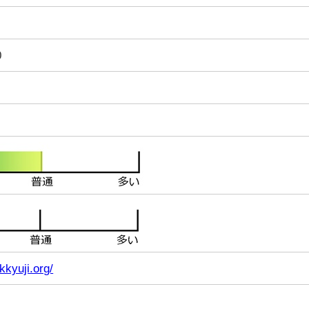
0
kkyuji.org/