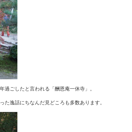
年過ごしたと言われる「酬恩庵一休寺」。
った逸話にちなんだ見どころも多数あります。