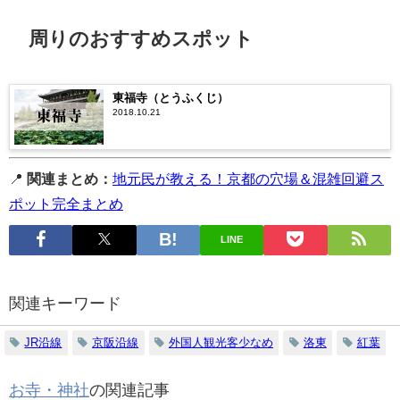
周りのおすすめスポット
東福寺（とうふくじ）
2018.10.21
📍
関連まとめ：
地元民が教える！京都の穴場＆混雑回避ス
ポット完全まとめ
LINE
関連キーワード
JR沿線
京阪沿線
外国人観光客少なめ
洛東
紅葉
お寺・神社
の関連記事