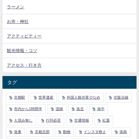
ラーメン
お寺・神社
アクティビティー
観光情報・コツ
アクセス・行き方
タグ
京都駅
世界遺産
外国人観光客少なめ
京阪沿線
市内から1時間半
混雑
洛北
洛中
人混み無し
行列必至
交通情報
紅葉
洛東
京都北部
動物
インスタ映え
洛南