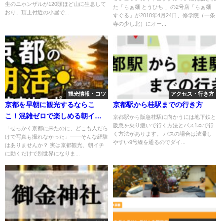
生のニホンザルが120頭ほど山に生息して
た「らぁ麺 とうひち 」の2号店「らぁ麺
おり、頂上付近の小屋で...
すぐる」が2018年4月24日、修学院（一条
寺の少し北）にオー...
観光情報・コツ
アクセス・行き方
京都を早朝に観光するならこ
京都駅から桂駅までの行き方
こ！混雑ゼロで楽しめる朝イチ
京都駅から阪急桂駅に向かうには地下鉄と
阪急を乗り継いで行く方法とバス1本で行
スポット7選
「せっかく京都に来たのに、どこも人だら
く方法があります。 バスの場合は渋滞し
けで写真も撮れなかった」——そんな経験
やすい9号線を通るのでダイ...
はありませんか？ 実は京都観光、朝イチ
に動くだけで別世界になりま...