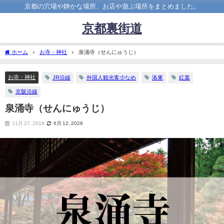
京都の穴場や静かな場所、お店や遊ぶ場所をまとめました。
京都裏街道
ホーム
お寺・神社
泉涌寺（せんにゅうじ）
お寺・神社
JR沿線
外国人観光客少なめ
洛東
紅葉
京阪沿線
泉涌寺（せんにゅうじ）
11月 27, 2018
6月 12, 2026