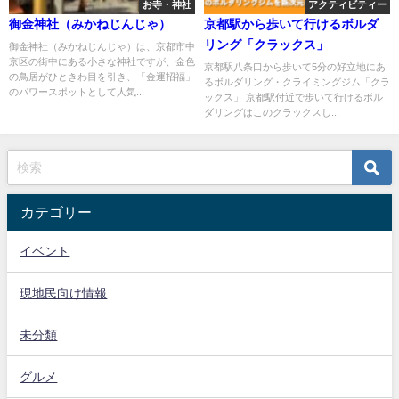
お寺・神社
アクティビティー
御金神社（みかねじんじゃ）
京都駅から歩いて行けるボルダ
リング「クラックス」
御金神社（みかねじんじゃ）は、京都市中
京区の街中にある小さな神社ですが、金色
京都駅八条口から歩いて5分の好立地にあ
の鳥居がひときわ目を引き、「金運招福」
るボルダリング・クライミングジム「クラ
のパワースポットとして人気...
ックス」 京都駅付近で歩いて行けるボル
ダリングはこのクラックスし...
カテゴリー
イベント
現地民向け情報
未分類
グルメ