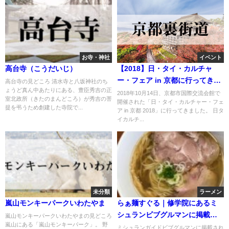
お寺・神社
イベント
高台寺（こうだいじ）
【2018】日・タイ・カルチャ
ー・フェア in 京都に行ってきま
高台寺の見どころ 清水寺と八坂神社のち
ょうど真ん中あたりにある、豊臣秀吉の正
した
2018年10月14日、京都市国際交流会館で
室北政所（きたのまんどころ）が秀吉の菩
開催された「日・タイ・カルチャー・フェ
提を弔うため創建した寺院で...
ア in 京都 2018」に行ってきました。 日タ
イカルチ...
未分類
ラーメン
嵐山モンキーパークいわたやま
らぁ麺すぐる｜修学院にあるミ
シュランビブグルマンに掲載さ
嵐山モンキーパークいわたやまの見どころ
嵐山にある「嵐山モンキーパーク」。 野
れたお店の2号店
ミシュランガイドビブグルマンに掲載され