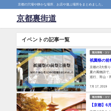
京都の穴場や静かな場所、お店や遊ぶ場所をまとめました。
京都裏街道
イベントの記事一覧
観光情報・コツ
祇園祭の前
京都の3大祭り
夏の風物詩で、
巡行、宵山・
ジではそんな山
7月 17, 2019
観光情報・コツ
【京都】6