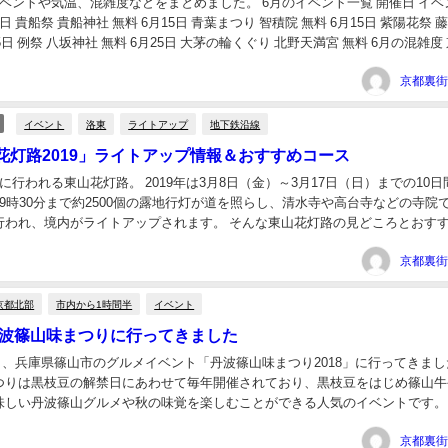
ベントや気温、混雑度などをまとめました。 6月のイベント一覧 開催日 イベ
1日 貴船祭 貴船神社 無料 6月15日 青葉まつり 智積院 無料 6月15日 紫陽花祭 
月15日 例祭 八坂神社 無料 6月25日 大茅の輪くぐり 北野天満宮 無料 6月の混雑度
イベント
洛東
ライトアップ
地下鉄沿線
花灯路2019」ライトアップ情報＆おすすめコース
に行われる東山花灯路。 2019年は3月8日（金）～3月17日（日）までの10
9時30分まで約2500個の露地行灯が道を照らし、清水寺や高台寺などの寺院
行われ、境内がライトアップされます。 そんな東山花灯路の見どころとおす
てみました。 東山花灯路...
京都北部
市内から1時間半
イベント
】丹波篠山味まつりに行ってきました
月7日、兵庫県篠山市のグルメイベント「丹波篠山味まつり2018」に行ってきま
つりは黒枝豆の解禁日にあわせて毎年開催されており、黒枝豆をはじめ篠山牛
味しい丹波篠山グルメや秋の味覚を楽しむことができる人気のイベントです。
での黒枝豆の購入方法や名物の篠山牛...