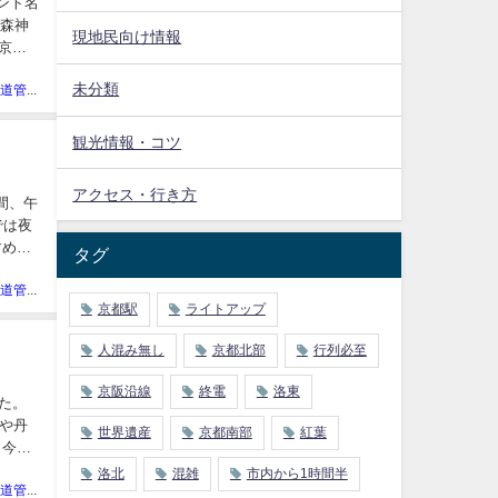
ント名
藤森神
現地民向け情報
 京
未分類
京都裏街道管理人
観光情報・コツ
アクセス・行き方
日間、午
では夜
すめの
タグ
京都裏街道管理人
京都駅
ライトアップ
人混み無し
京都北部
行列必至
京阪沿線
終電
洛東
した。
や丹
世界遺産
京都南部
紅葉
 今回
洛北
混雑
市内から1時間半
京都裏街道管理人