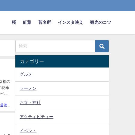
桜
紅葉
苔名所
インスタ映え
観光のコツ
カテゴリー
グルメ
京都の
や花傘
ラーメン
のペー
お寺・神社
京都裏街道管理人
アクティビティー
イベント