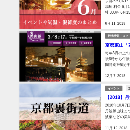
京都の6月のイ
場所 料金 6月
社 300円 6
都...
6月 11, 2019
観光情報・コツ
京都東山「
毎年3月の上旬
後6時から午後
間特別拝観が
コースをまとめ
12月 7, 2018
イベント
【2018
2018年10
丹波篠山味ま
波栗などの美
は味まつり会場
11月 12, 2018