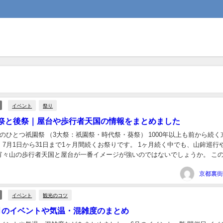
イベント
祭り
祭と後祭｜屋台や歩行者天国の情報をまとめました
のひとつ祇園祭 （3大祭：祇園祭・時代祭・葵祭） 1000年以上も前から続く
7月1日から31日まで1ヶ月間続くお祭りです。 1ヶ月続く中でも、山鉾巡行
宵々山の歩行者天国と屋台が一番イメージが強いのではないでしょうか。 こ
鉾巡行や屋台、歩行者天国など...
イベント
観光のコツ
月のイベントや気温・混雑度のまとめ